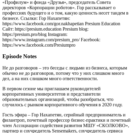
«Профилум» и фонда «Друзья», председатель Совета
директоров «Корпорации роботов». Гор рассказывает о
профессиях будущего и о том, какую ценность несет тандем в
бизнесе. Ссылки: Гор Нахапетян:
https://www.facebook.com/gor.nakhapetian Presium Education
Сайт: https://presium.education Presium blog:
https://presium.pro/blog Instagram:
https://www.instagram.com/presium_pro/ Facebook:
https://www.facebook.com/Presiumpro
Episode Notes
Не до разговоров – это беседы с людьми из бизнеса, которым
обычно не до разговоров, потому что у них слишком много
дел, а на них слишком много ответственности.
В первом сезоне мы приглашаем руководителей
корпоративных университетов и представители
образовательных организаций, чтобы разобраться, что
случилось с рынком корпоративного обучения в 2020 году.
Гость эфира – Гор Нахапетян, серийный предприниматель и
филантроп, почетный профессор бизнес-практики и почетный
член Ассоциации содействия развития МШУ «СКОЛКОВО»,
партнер и соучредитель Sensemakers, соучредитель сервиса