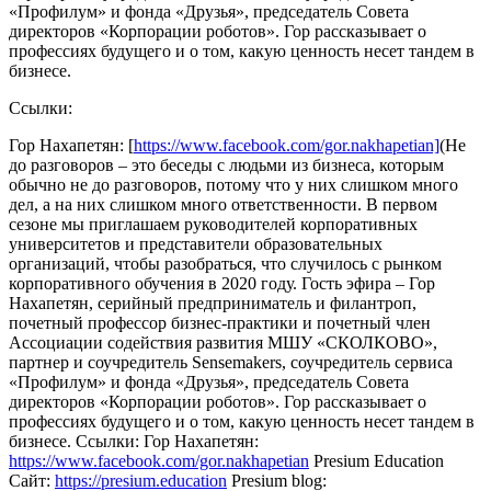
«Профилум» и фонда «Друзья», председатель Совета
директоров «Корпорации роботов». Гор рассказывает о
профессиях будущего и о том, какую ценность несет тандем в
бизнесе.
Ссылки:
Гор Нахапетян: [
https://www.facebook.com/gor.nakhapetian]
(Не
до разговоров – это беседы с людьми из бизнеса, которым
обычно не до разговоров, потому что у них слишком много
дел, а на них слишком много ответственности. В первом
сезоне мы приглашаем руководителей корпоративных
университетов и представители образовательных
организаций, чтобы разобраться, что случилось с рынком
корпоративного обучения в 2020 году. Гость эфира – Гор
Нахапетян, серийный предприниматель и филантроп,
почетный профессор бизнес-практики и почетный член
Ассоциации содействия развития МШУ «СКОЛКОВО»,
партнер и соучредитель Sensemakers, соучредитель сервиса
«Профилум» и фонда «Друзья», председатель Совета
директоров «Корпорации роботов». Гор рассказывает о
профессиях будущего и о том, какую ценность несет тандем в
бизнесе. Ссылки: Гор Нахапетян:
https://www.facebook.com/gor.nakhapetian
Presium Education
Сайт:
https://presium.education
Presium blog: